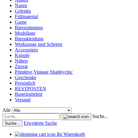
Nasen
Gelenke
Füllmaterial
Garne
Bärenstimmen
Modellage
Bärenkleidung
Werkzeuge und Scheren
Accessoires
Knöpfe
Nähen
Zierrat
Primitive,Vintage,Shabbychic
Geschenke
Persönlich
RESTPOSTEN
Bastelzubehör
Versand
Alle
Suche...
Erweiterte Suche
Suche...
Ihr Warenkorb