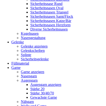
Sicherheitsnase Rund
Sicherheitsnasen Oval
Sicherheitsnasen Triangel
Sicherheitsnasen Samt/Flock
Sicherheitsnasen Katze/Bär
Sicherheitsnasen Herzform
Diverse Sicherheitsnasen
Kugelnasen
Nasengestaltung
Gelenke
Gelenke anzeigen
Gelenkscheiben
Splinte
Sicherheitsgelenke
Füllmaterial
Garne
Garne anzeigen
Nasengarn
Augengarn
Augengarn anzeigen
Stärke 20
Stärke 30/40/70
Gewachste Garne
Nähgarn
Wolle und Garne