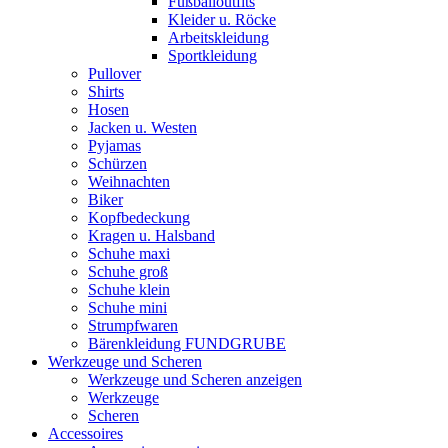
Fußballoutfits
Kleider u. Röcke
Arbeitskleidung
Sportkleidung
Pullover
Shirts
Hosen
Jacken u. Westen
Pyjamas
Schürzen
Weihnachten
Biker
Kopfbedeckung
Kragen u. Halsband
Schuhe maxi
Schuhe groß
Schuhe klein
Schuhe mini
Strumpfwaren
Bärenkleidung FUNDGRUBE
Werkzeuge und Scheren
Werkzeuge und Scheren anzeigen
Werkzeuge
Scheren
Accessoires