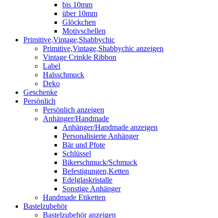
bis 10mm
über 10mm
Glöckchen
Motivschellen
Primitive,Vintage,Shabbychic
Primitive,Vintage,Shabbychic anzeigen
Vintage Crinkle Ribbon
Label
Halsschmuck
Deko
Geschenke
Persönlich
Persönlich anzeigen
Anhänger/Handmade
Anhänger/Handmade anzeigen
Personalisierte Anhänger
Bär und Pfote
Schlüssel
Bikerschmuck/Schmuck
Befestigungen,Ketten
Edelglaskristalle
Sonstige Anhänger
Handmade Etiketten
Bastelzubehör
Bastelzubehör anzeigen