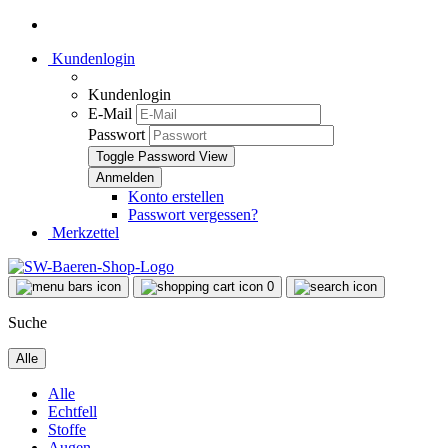
Kundenlogin
Kundenlogin
E-Mail
Passwort
Toggle Password View
Konto erstellen
Passwort vergessen?
Merkzettel
0
Suche
Alle
Alle
Echtfell
Stoffe
Augen