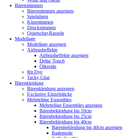
Bärenstimmen
Bärenstimmen anzeigen
Spieluhren
Kippstimmen
Druckstimmen
Quietscher,Rasseln
Modellage
Modellage anzeigen
Airbrusheffekte
Airbrusheffekte anzeigen
Delta/ Touch
Ölkreide
Rit Dye
Tacky Glue
Bärenkleidung
Bärenkleidung anzeigen
Exclusive Einzelstücke
Mehrteilige Ensembles
Mehrteilige Ensembles anzeigen
Bärenbekleidung bis 10cm
Bärenbekleidung bis 25cm
Bärenbekleidung bis 40cm
Bärenbekleidung bis 40cm anzeigen
Bademode