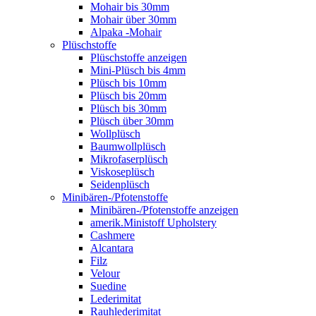
Mohair bis 30mm
Mohair über 30mm
Alpaka -Mohair
Plüschstoffe
Plüschstoffe anzeigen
Mini-Plüsch bis 4mm
Plüsch bis 10mm
Plüsch bis 20mm
Plüsch bis 30mm
Plüsch über 30mm
Wollplüsch
Baumwollplüsch
Mikrofaserplüsch
Viskoseplüsch
Seidenplüsch
Minibären-/Pfotenstoffe
Minibären-/Pfotenstoffe anzeigen
amerik.Ministoff Upholstery
Cashmere
Alcantara
Filz
Velour
Suedine
Lederimitat
Rauhlederimitat