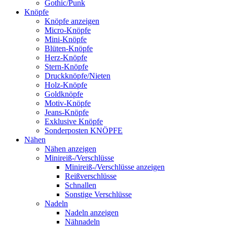
Gothic/Punk
Knöpfe
Knöpfe anzeigen
Micro-Knöpfe
Mini-Knöpfe
Blüten-Knöpfe
Herz-Knöpfe
Stern-Knöpfe
Druckknöpfe/Nieten
Holz-Knöpfe
Goldknöpfe
Motiv-Knöpfe
Jeans-Knöpfe
Exklusive Knöpfe
Sonderposten KNÖPFE
Nähen
Nähen anzeigen
Minireiß-/Verschlüsse
Minireiß-/Verschlüsse anzeigen
Reißverschlüsse
Schnallen
Sonstige Verschlüsse
Nadeln
Nadeln anzeigen
Nähnadeln