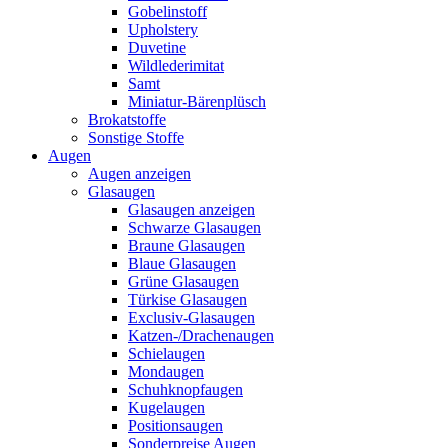
Gobelinstoff
Upholstery
Duvetine
Wildlederimitat
Samt
Miniatur-Bärenplüsch
Brokatstoffe
Sonstige Stoffe
Augen
Augen anzeigen
Glasaugen
Glasaugen anzeigen
Schwarze Glasaugen
Braune Glasaugen
Blaue Glasaugen
Grüne Glasaugen
Türkise Glasaugen
Exclusiv-Glasaugen
Katzen-/Drachenaugen
Schielaugen
Mondaugen
Schuhknopfaugen
Kugelaugen
Positionsaugen
Sonderpreise Augen