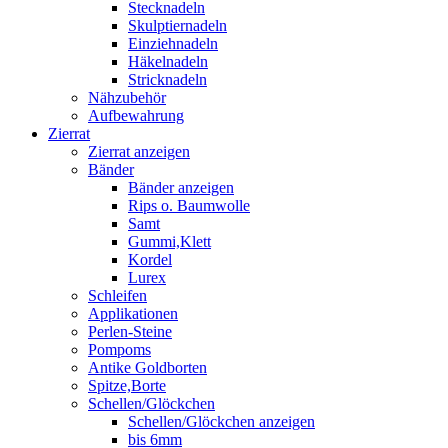
Stecknadeln
Skulptiernadeln
Einziehnadeln
Häkelnadeln
Stricknadeln
Nähzubehör
Aufbewahrung
Zierrat
Zierrat anzeigen
Bänder
Bänder anzeigen
Rips o. Baumwolle
Samt
Gummi,Klett
Kordel
Lurex
Schleifen
Applikationen
Perlen-Steine
Pompoms
Antike Goldborten
Spitze,Borte
Schellen/Glöckchen
Schellen/Glöckchen anzeigen
bis 6mm