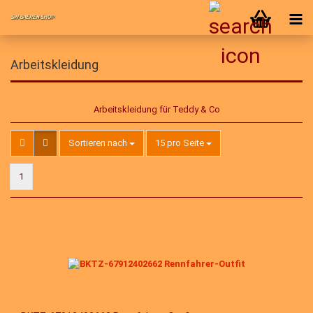
Arbeitskleidung
Arbeitskleidung für Teddy & Co
Sortieren nach
pro Seite
Sortieren nach
15 pro Seite
1