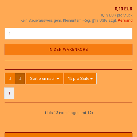
0,13 EUR
0,13 EUR pro Stück
Kein Steuerausweis gem. Kleinuntern.-Reg. §19 UStG zzgl.
Versand
IN DEN WARENKORB
Sortieren nach
pro Seite
Sortieren nach
15 pro Seite
1
1
bis
12
(von insgesamt
12
)