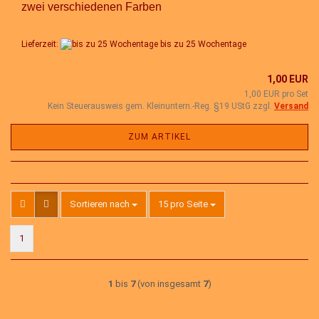
zwei verschiedenen Farben
Lieferzeit:
bis zu 25 Wochentage
1,00 EUR
1,00 EUR pro Set
Kein Steuerausweis gem. Kleinuntern.-Reg. §19 UStG zzgl.
Versand
ZUM ARTIKEL
Sortieren nach
pro Seite
Sortieren nach
15 pro Seite
1
1
bis
7
(von insgesamt
7
)