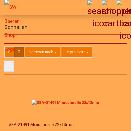
Schnallen
Sortieren nach
pro Seite
Sortieren nach
15 pro Seite
1
SEA-21491 Minischnalle 22x13mm