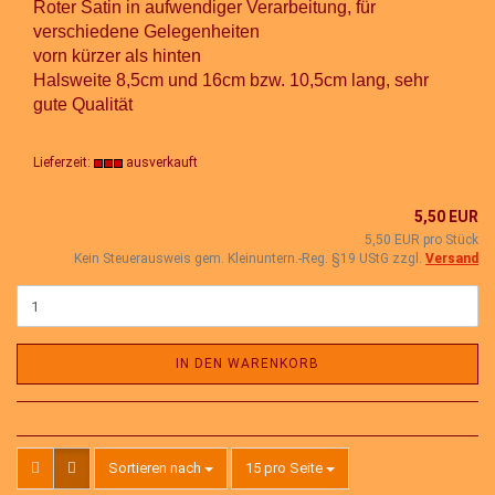
Roter Satin in aufwendiger Verarbeitung, für
verschiedene Gelegenheiten
vorn kürzer als hinten
Halsweite 8,5cm und 16cm bzw. 10,5cm lang, sehr
gute Qualität
Lieferzeit:
ausverkauft
5,50 EUR
5,50 EUR pro Stück
Kein Steuerausweis gem. Kleinuntern.-Reg. §19 UStG zzgl.
Versand
IN DEN WARENKORB
Sortieren nach
pro Seite
Sortieren nach
15 pro Seite