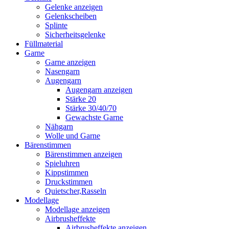
Gelenke anzeigen
Gelenkscheiben
Splinte
Sicherheitsgelenke
Füllmaterial
Garne
Garne anzeigen
Nasengarn
Augengarn
Augengarn anzeigen
Stärke 20
Stärke 30/40/70
Gewachste Garne
Nähgarn
Wolle und Garne
Bärenstimmen
Bärenstimmen anzeigen
Spieluhren
Kippstimmen
Druckstimmen
Quietscher,Rasseln
Modellage
Modellage anzeigen
Airbrusheffekte
Airbrusheffekte anzeigen