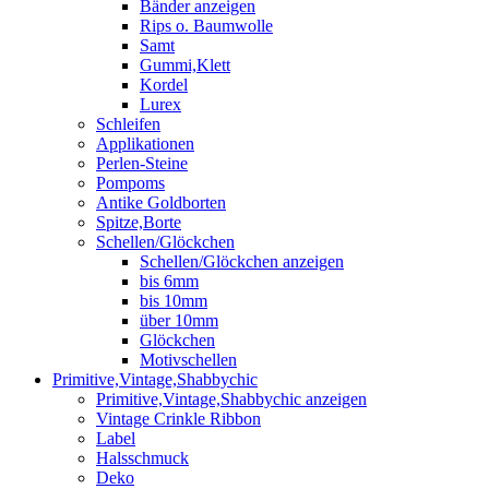
Bänder anzeigen
Rips o. Baumwolle
Samt
Gummi,Klett
Kordel
Lurex
Schleifen
Applikationen
Perlen-Steine
Pompoms
Antike Goldborten
Spitze,Borte
Schellen/Glöckchen
Schellen/Glöckchen anzeigen
bis 6mm
bis 10mm
über 10mm
Glöckchen
Motivschellen
Primitive,Vintage,Shabbychic
Primitive,Vintage,Shabbychic anzeigen
Vintage Crinkle Ribbon
Label
Halsschmuck
Deko