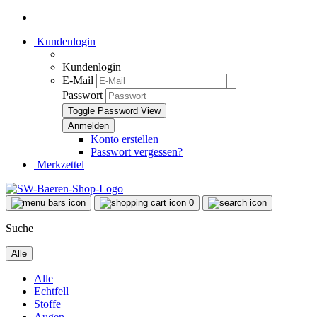
Kundenlogin
Kundenlogin
E-Mail
Passwort
Toggle Password View
Konto erstellen
Passwort vergessen?
Merkzettel
0
Suche
Alle
Alle
Echtfell
Stoffe
Augen