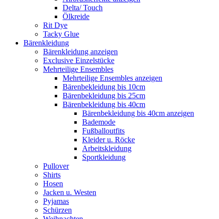
Delta/ Touch
Ölkreide
Rit Dye
Tacky Glue
Bärenkleidung
Bärenkleidung anzeigen
Exclusive Einzelstücke
Mehrteilige Ensembles
Mehrteilige Ensembles anzeigen
Bärenbekleidung bis 10cm
Bärenbekleidung bis 25cm
Bärenbekleidung bis 40cm
Bärenbekleidung bis 40cm anzeigen
Bademode
Fußballoutfits
Kleider u. Röcke
Arbeitskleidung
Sportkleidung
Pullover
Shirts
Hosen
Jacken u. Westen
Pyjamas
Schürzen
Weihnachten