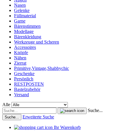
Nasen
Gelenke
Füllmaterial
Garne
Bärenstimmen
Modellage
Bärenkleidung
Werkzeuge und Scheren
Accessoires
Knöpfe
Nähen
Zierrat
Primitive,Vintage,Shabbychic
Geschenke
Persönlich
RESTPOSTEN
Bastelzubehör
Versand
Alle
Suche...
Erweiterte Suche
Suche...
Ihr Warenkorb