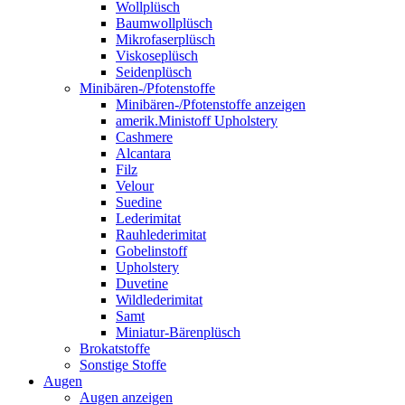
Wollplüsch
Baumwollplüsch
Mikrofaserplüsch
Viskoseplüsch
Seidenplüsch
Minibären-/Pfotenstoffe
Minibären-/Pfotenstoffe anzeigen
amerik.Ministoff Upholstery
Cashmere
Alcantara
Filz
Velour
Suedine
Lederimitat
Rauhlederimitat
Gobelinstoff
Upholstery
Duvetine
Wildlederimitat
Samt
Miniatur-Bärenplüsch
Brokatstoffe
Sonstige Stoffe
Augen
Augen anzeigen