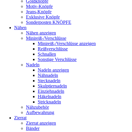
Goldknöpfe
Motiv-Knöpfe
Jeans-Knöpfe
Exklusive Knöpfe
Sonderposten KNÖPFE
Nähen
Nähen anzeigen
Minireiß-/Verschlüsse
Minireiß-/Verschlüsse anzeigen
Reißverschlüsse
Schnallen
Sonstige Verschlüsse
Nadeln
Nadeln anzeigen
Nähnadeln
Stecknadeln
Skulptiernadeln
Einziehnadeln
Häkelnadeln
Stricknadeln
Nähzubehör
Aufbewahrung
Zierrat
Zierrat anzeigen
Bänder