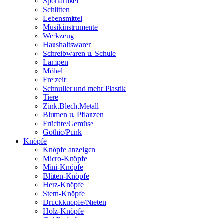
Sportartikel
Schlitten
Lebensmittel
Musikinstrumente
Werkzeug
Haushaltswaren
Schreibwaren u. Schule
Lampen
Möbel
Freizeit
Schnuller und mehr Plastik
Tiere
Zink,Blech,Metall
Blumen u. Pflanzen
Früchte/Gemüse
Gothic/Punk
Knöpfe
Knöpfe anzeigen
Micro-Knöpfe
Mini-Knöpfe
Blüten-Knöpfe
Herz-Knöpfe
Stern-Knöpfe
Druckknöpfe/Nieten
Holz-Knöpfe