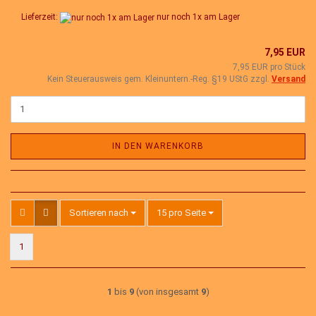
Lieferzeit:
nur noch 1x am Lager
7,95 EUR
7,95 EUR pro Stück
Kein Steuerausweis gem. Kleinuntern.-Reg. §19 UStG zzgl.
Versand
IN DEN WARENKORB
Sortieren nach
pro Seite
Sortieren nach
15 pro Seite
1
1
bis
9
(von insgesamt
9
)