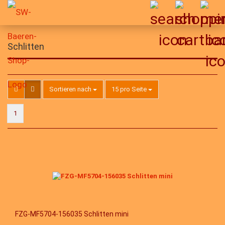
Schlitten
Sortieren nach
pro Seite
Sortieren nach
15 pro Seite
1
FZG-MF5704-156035 Schlitten mini