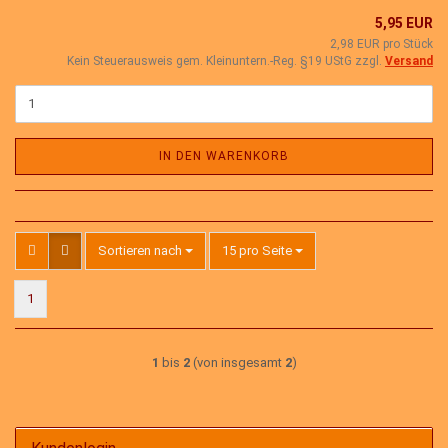
5,95 EUR
2,98 EUR pro Stück
Kein Steuerausweis gem. Kleinuntern.-Reg. §19 UStG zzgl.
Versand
IN DEN WARENKORB
Sortieren nach
pro Seite
Sortieren nach
15 pro Seite
1
1
bis
2
(von insgesamt
2
)