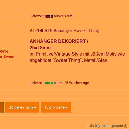
Lieferzeit:
ausverkauft
AL-140616 Anhänger Sweet Thing
ANHÄNGER DEKORIERT /
25x18mm
im Primitive/Vintage Style mit süßem Motiv wie
abgebildet "Sweet Thing". Metall/Glas
Lieferzeit:
bis zu 25 Wochentage
Sortieren nach
pro Seite
Sortieren nach
15 pro Seite
1
bis
3
(von insgesamt
3
)