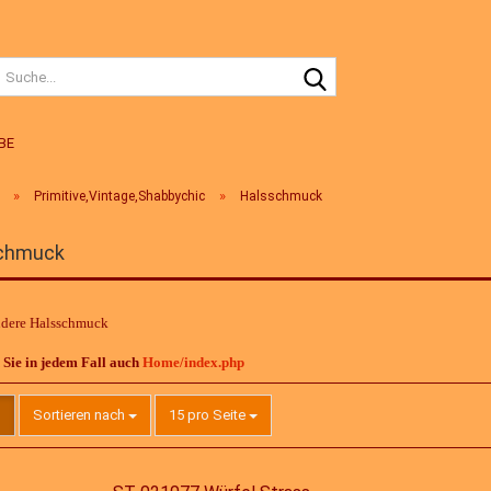
Suche...
BE
»
»
Primitive,Vintage,Shabbychic
Halsschmuck
chmuck
ndere Halsschmuck
Sie in jedem Fall auch
Home/index.php
Sortieren nach
pro Seite
Sortieren nach
15 pro Seite