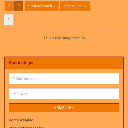
Sortieren nach
pro Seite
Sortieren nach
15 pro Seite
1
1
bis
6
(von insgesamt
6
)
Kundenlogin
E-
Mail-
Adresse
Passwort
ANMELDEN
Konto erstellen