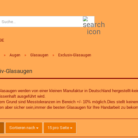
Suche...
BE
»
»
»
Augen
Glasaugen
Exclusiv-Glasaugen
iv-Glasaugen
lasaugen werden von einer kleinen Manufaktur in Deutschland hergestellt-kei
ssenhaft ausgeführt wird.
em Grund sind Messtoleranzen im Bereich +/- 10% möglich.Dies stellt keinen
en aber sicher sein,immer die besten Glasaugen für Ihre Handarbeit zu bek
Sortieren nach
pro Seite
Sortieren nach
15 pro Seite