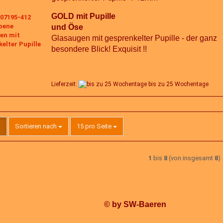
GOLD mit Pupille
und Öse
Glasaugen mit gesprenkelter Pupille - der ganz
besondere Blick! Exquisit !!
Lieferzeit:
bis zu 25 Wochentage
Sortieren nach
pro Seite
Sortieren nach
15 pro Seite
1
bis
8
(von insgesamt
8
)
© by SW-Baeren